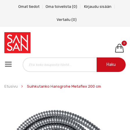
Omat tiedot
Oma toivelista
(0)
Kirjaudu sisään
Vertailu
(0)
0
Haku
Etusivu
Suihkutanko Hansgrohe Metaflex 200 cm
Skip
to
the
end
of
the
images
gallery