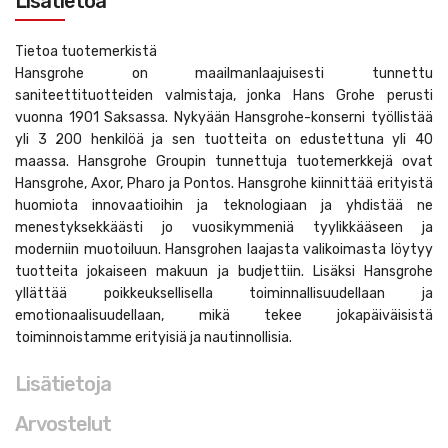
Lisätietoa
Tietoa tuotemerkistä
Hansgrohe on maailmanlaajuisesti tunnettu
saniteettituotteiden valmistaja, jonka Hans Grohe perusti
vuonna 1901 Saksassa. Nykyään Hansgrohe-konserni työllistää
yli 3 200 henkilöä ja sen tuotteita on edustettuna yli 40
maassa. Hansgrohe Groupin tunnettuja tuotemerkkejä ovat
Hansgrohe, Axor, Pharo ja Pontos. Hansgrohe kiinnittää erityistä
huomiota innovaatioihin ja teknologiaan ja yhdistää ne
menestyksekkäästi jo vuosikymmeniä tyylikkääseen ja
moderniin muotoiluun. Hansgrohen laajasta valikoimasta löytyy
tuotteita jokaiseen makuun ja budjettiin. Lisäksi Hansgrohe
yllättää poikkeuksellisella toiminnallisuudellaan ja
emotionaalisuudellaan, mikä tekee jokapäiväisistä
toiminnoistamme erityisiä ja nautinnollisia.
Lisätietoja
Arvostelut