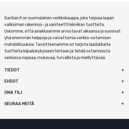
SanSan.fi on suomalainen verkkokauppa, joka tarjoaa laajan
valikoiman rakennus- ja saniteettitekniikan tuotteita.
Uskomme, että asiakkaamme arvostavat aikaansa ja suosivat
yhä enemmän helppoja ja vaivattomia verkko-ostamisen
mahdollisuuksia. Tavoitteenamme on tarjota laadukkaita
tuotteita kilpailukykyiseen hintaan ja tehdä ostamisesta
verkossa nopeaa, mukavaa, turvallista ja miellyttävää.
TIEDOT
EHDOT
OMA TILI
SEURAA MEITÄ