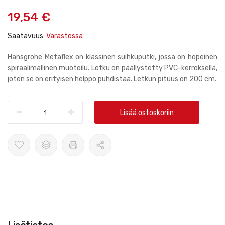
gallery
19,54 €
Saatavuus:
Varastossa
Hansgrohe Metaflex on klassinen suihkuputki, jossa on hopeinen
spiraalimallinen muotoilu. Letku on päällystetty PVC-kerroksella,
joten se on erityisen helppo puhdistaa. Letkun pituus on 200 cm.
Lisää ostoskoriin