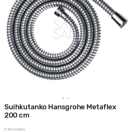
Skip
Suihkutanko Hansgrohe Metaflex
to
the
200 cm
beginning
of
the
images
0 Arvostelu