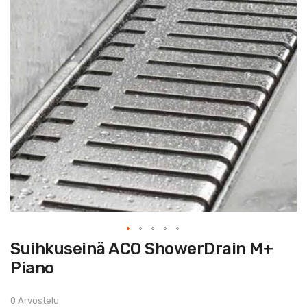
Skip
Suihkuseinä ACO ShowerDrain M+
to
the
Piano
beginning
of
the
images
0 Arvostelu