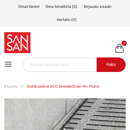
Omat tiedot
Oma toivelista
(0)
Kirjaudu sisään
Vertailu
(0)
0
Haku
Etusivu
Suihkuseinä ACO ShowerDrain M+ Piano
Skip
to
the
end
of
the
images
gallery