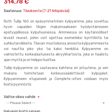
314,78 €
gallery
Saatavuus:
Tilauksesta (7-21 Arkipäivää)
Roth Tullip 160 on epäsymmetrinen kylpyamme, joka soveltuu
hyvin vapaiden tilojen maksimaaliseen hyödyntämiseen
epätyypillisissä kylpyhuoneissa. Ammeessa on käytännölliset
leveät reunat, joihin voit sijoittaa esimerkiksi kynttilöitä tai
suihkutarvikkeita. Tilavan muotoilunsa ansiosta kylpyammeesta
voi nauttia joko yksi tai kaksi henkilöä. Kylpyamme on
valmistettu korkealaatuisesta akryylihartsista, joka ei haalistu
ajan myötä ja on helppo huoltaa.
Tullip-kylpyamme
on saatavana kahtena eri pituutena, ja sen
mukana toimitetaan korkeussäädettävät kylpyjalat.
Kylpyammeen etupaneeli ja Complete-sifoni voidaan myös
lisätä pyynnöstä.
Valitse oikea vaihde
Haluaisin lisätä sarjaan