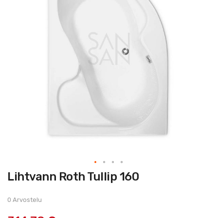
Skip
Lihtvann Roth Tullip 160
to
the
beginning
of
0 Arvostelu
the
images