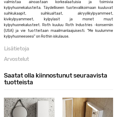
valmistaa ainoastaan korkealaatuisia ja toimivia
kylpyhuonekalusteita. Täydelliseen tuotevalikoimaan kuuluvat
suihkukaapit, suihkualtaat, akryylikylpyammeet,
kivikylpyammeet, kylpylasit ja monet muut
kylpyhuonekalusteet. Roth kuuluu Roth Industries -konserniin
(USA) ja vie tuotteitaan maailmanlaajuisesti. "Me kuulumme
kylpyhuoneeseesi" on Rothin iskulause.
Lisätietoja
Arvostelut
Saatat olla kiinnostunut seuraavista
tuotteista