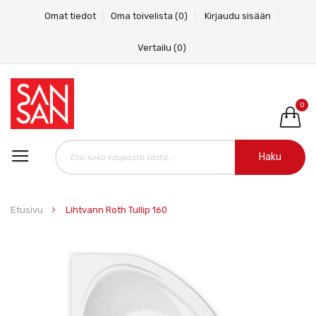
Omat tiedot
Oma toivelista
(0)
Kirjaudu sisään
Vertailu
(0)
0
Haku
Etusivu
Lihtvann Roth Tullip 160
Skip
to
the
end
of
the
images
gallery