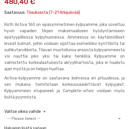
480,40 €
gallery
Saatavuus:
Tilauksesta (7-21 Arkipäivää)
Roth Activa 160 on epäsymmetrinen kylpyamme, joka soveltuu
hyvin vapaiden tilojen maksimaaliseen hyödyntämiseen
epätyypillisissä kylpyhuoneissa. Ammeessa on käytännölliset
leveät kulmat, joihin voidaan sijoittaa esimerkiksi kynttilöitä tai
suihkutarvikkeita. Tilavan muotoilunsa ansiosta kylpyammeesta
voi nauttia joko yksi tai kaksi henkilöä. Kylpyamme on
valmistettu korkealaatuisesta akryylihartsista, joka ei haalistu
ajan myötä ja on helppo huoltaa.
Activa-kylpyamme
on saatavana kolmessa eri pituudessa, ja
sen mukana toimitetaan korkeussäädettävät kylpyjalat.
Kylpyammeen etupaneeli ja Complete-sifoni voidaan myös
lisätä pyynnöstä.
Valitse oikea vaihde
Haluaisin lisätä sarjaan