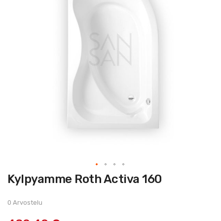
Skip
Kylpyamme Roth Activa 160
to
the
beginning
of
0 Arvostelu
the
images