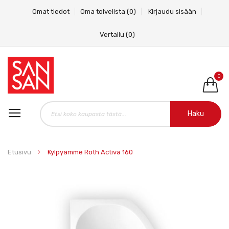
Omat tiedot
Oma toivelista
(0)
Kirjaudu sisään
Vertailu
(0)
0
Haku
Etusivu
Kylpyamme Roth Activa 160
Skip
to
the
end
of
the
images
gallery