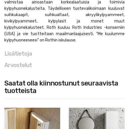
valmistaa ainoastaan korkealaatuisia ja toimivia
kylpyhuonekalusteita. Täydelliseen tuotevalikoimaan kuuluvat
suihkukaapit, suihkualtaat, akryylikylpyammeet,
kivikylpyammeet, kylpylasit ja monet muut
kylpyhuonekalusteet. Roth kuuluu Roth Industries -konserniin
(USA) ja vie tuotteitaan maailmanlaajuisesti. "Me kuulumme
kylpyhuoneeseesi" on Rothin iskulause.
Lisätietoja
Arvostelut
Saatat olla kiinnostunut seuraavista
tuotteista