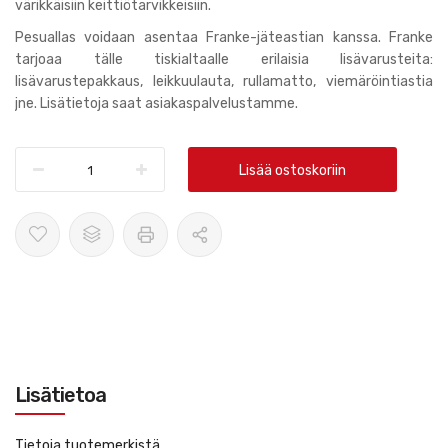
värikkäisiin keittiötarvikkeisiin.
Pesuallas voidaan asentaa Franke-jäteastian kanssa. Franke
tarjoaa tälle tiskialtaalle erilaisia lisävarusteita:
lisävarustepakkaus, leikkuulauta, rullamatto, viemäröintiastia
jne. Lisätietoja saat asiakaspalvelustamme.
Lisää ostoskoriin
Lisätietoa
Tietoja tuotemerkistä