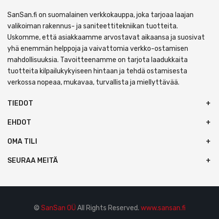
SanSan.fi on suomalainen verkkokauppa, joka tarjoaa laajan
valikoiman rakennus- ja saniteettitekniikan tuotteita.
Uskomme, että asiakkaamme arvostavat aikaansa ja suosivat
yhä enemmän helppoja ja vaivattomia verkko-ostamisen
mahdollisuuksia. Tavoitteenamme on tarjota laadukkaita
tuotteita kilpailukykyiseen hintaan ja tehdä ostamisesta
verkossa nopeaa, mukavaa, turvallista ja miellyttävää.
TIEDOT
EHDOT
OMA TILI
SEURAA MEITÄ
©
SanSan OÜ
All Rights Reserved.
www.sansan.fi