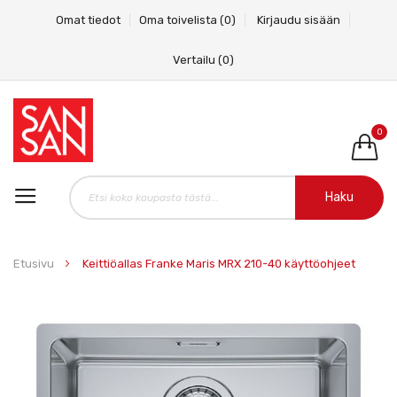
Omat tiedot
Oma toivelista
(0)
Kirjaudu sisään
Vertailu
(0)
0
Haku
Etusivu
Keittiöallas Franke Maris MRX 210-40 käyttöohjeet
Skip
to
the
end
of
the
images
gallery