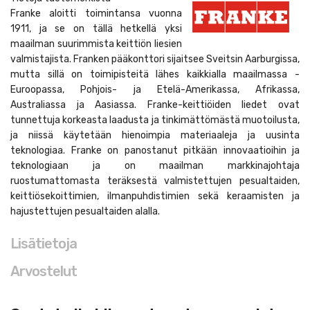
Franke aloitti toimintansa vuonna
1911, ja se on tällä hetkellä
yksi
maailman suurimmista keittiön liesien
valmistajista. Franken pääkonttori sijaitsee Sveitsin Aarburgissa,
mutta sillä on toimipisteitä lähes kaikkialla maailmassa -
Euroopassa, Pohjois- ja Etelä-Amerikassa, Afrikassa,
Australiassa ja Aasiassa. Franke-keittiöiden liedet ovat
tunnettuja korkeasta laadusta ja tinkimättömästä muotoilusta,
ja niissä käytetään hienoimpia materiaaleja ja uusinta
teknologiaa. Franke on panostanut pitkään innovaatioihin ja
teknologiaan ja on maailman markkinajohtaja
ruostumattomasta teräksestä valmistettujen pesualtaiden,
keittiösekoittimien, ilmanpuhdistimien sekä keraamisten ja
hajustettujen pesualtaiden alalla.
Lisätietoja
Arvostelut