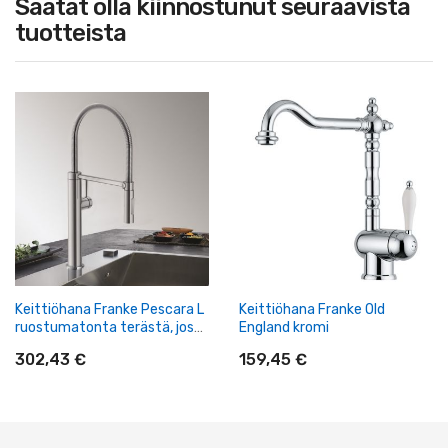
Saatat olla kiinnostunut seuraavista
tuotteista
Keittiöhana Franke Pescara L
Keittiöhana Franke Old
ruostumatonta terästä, jossa
England kromi
on ulosvedettävä käsisuihku
302,43 €
159,45 €