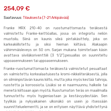
gallery
254,09 €
Saatavuus:
Tilauksesta (7-21 Arkipäivää)
Franke MRX 210-40 on ruostumattomasta teräksestä
valmistettu Franke-keittiöallas, jossa on integroitu neliön
muotoilu. Siinä on kaunis sileä pintakäsittely, joka on
karkeakiillotettu ja siksi hieman kiiltävä. Alakaapin
vähimmäisleveys on 50 cm. Sarjan mukana toimitetaan käsin
avattava siiviläkoriventtiili (3 1/2").pesuallas on suunniteltu
uppoasennukseen tai uppoasennukseen.
Franke-ruostumattomasta teräksestä valmistetut pesualtaat
on valmistettu korkealaatuisesta kromi-nikkeliteräksestä, jolla
on silmiinpistävän kaunis kiilto, mutta joka myös kestää tahroja,
ruostetta ja korroosiota. Lisäksi se ei naarmuunnu, halkeile tai
menetä kiiltoaan ajan myötä. Ruostumaton teräs on maailmalla
tunnustettu myös hygieniastaan ja kestävyydestään. Sen
tyylikäs ja nykyaikainen ulkonäkö on usein jo itsessään
suunnitteluelementti, ja se on erityisen näyttävä yhdistettynä