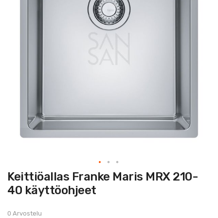
Skip
Keittiöallas Franke Maris MRX 210-
to
the
40 käyttöohjeet
beginning
of
the
images
0 Arvostelu